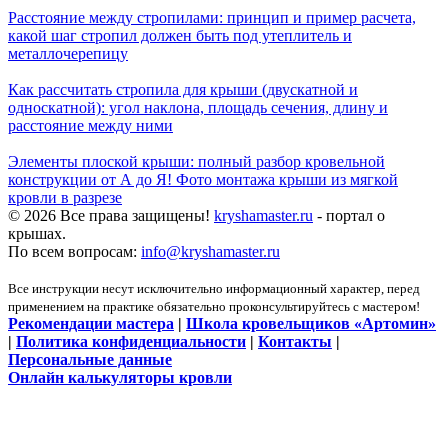
Расстояние между стропилами: принцип и пример расчета,
какой шаг стропил должен быть под утеплитель и
металлочерепицу
Как рассчитать стропила для крыши (двускатной и
односкатной): угол наклона, площадь сечения, длину и
расстояние между ними
Элементы плоской крыши: полный разбор кровельной
конструкции от А до Я! Фото монтажа крыши из мягкой
кровли в разрезе
© 2026 Все права защищены!
kryshamaster.ru
- портал о
крышах.
По всем вопросам:
info@kryshamaster.ru
Все инструкции несут исключительно информационный характер, перед
применением на практике обязательно проконсультируйтесь с мастером!
Рекомендации мастера
|
Школа кровельщиков «Артомин»
|
Политика конфиденциальности
|
Контакты
|
Персональные данные
Онлайн калькуляторы кровли