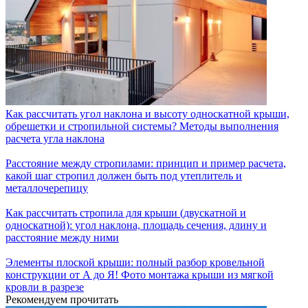
Как рассчитать угол наклона и высоту односкатной крыши,
обрешетки и стропильной системы? Методы выполнения
расчета угла наклона
Расстояние между стропилами: принцип и пример расчета,
какой шаг стропил должен быть под утеплитель и
металлочерепицу
Как рассчитать стропила для крыши (двускатной и
односкатной): угол наклона, площадь сечения, длину и
расстояние между ними
Элементы плоской крыши: полный разбор кровельной
конструкции от А до Я! Фото монтажа крыши из мягкой
кровли в разрезе
Рекомендуем прочитать