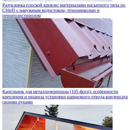
Разуклонка плоской кровли: материалами насыпного типа по
СНиП с наружным водостоком, технониколью и
пенополистиролом
Капельник для металлочерепицы (105 фото): особенности
крепления и нюансы установки карнизного отвода конденсата
своими руками