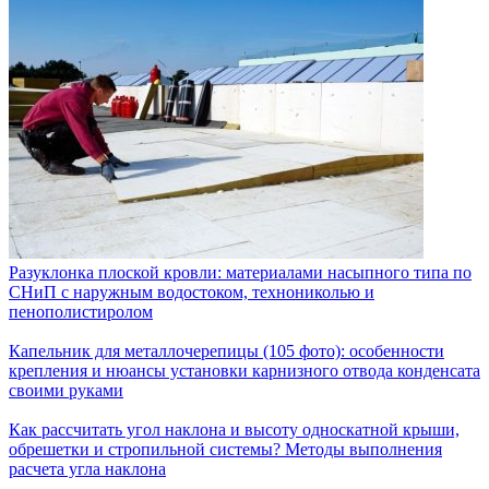
Разуклонка плоской кровли: материалами насыпного типа по
СНиП с наружным водостоком, технониколью и
пенополистиролом
Капельник для металлочерепицы (105 фото): особенности
крепления и нюансы установки карнизного отвода конденсата
своими руками
Как рассчитать угол наклона и высоту односкатной крыши,
обрешетки и стропильной системы? Методы выполнения
расчета угла наклона