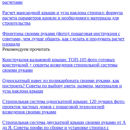
расчетами
Расчет мансардной крыши и угла наклона стропил: формула
расчета параметров кровли и необходимого материала для
строительства
Фронтоны своими руками (фото): пошаговая инструкция с
советами, чем лучше обшить, как сделать и продумать расчет
площади
Рекомендуем прочитать
Конструкция вальмовой крыши: ТОП-105 фото готовых
конструкций + секреты возведения стропильной системы
своими руками
Односкатный навес из поликарбоната своими руками, как
построить? Советы по выбору цвета, размера, материалов и
угла наклона крыши
Стропильная система односкатной крыши: 120 лучших фото-
проектов частных домов с пошаговой технологией
возведения своими руками
Стропильная система двускатной крыши своими руками от А
до Я. Советы профи по сборке и установке стропил с