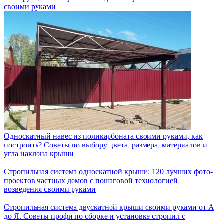
своими руками
Односкатный навес из поликарбоната своими руками, как
построить? Советы по выбору цвета, размера, материалов и
угла наклона крыши
Стропильная система односкатной крыши: 120 лучших фото-
проектов частных домов с пошаговой технологией
возведения своими руками
Стропильная система двускатной крыши своими руками от А
до Я. Советы профи по сборке и установке стропил с