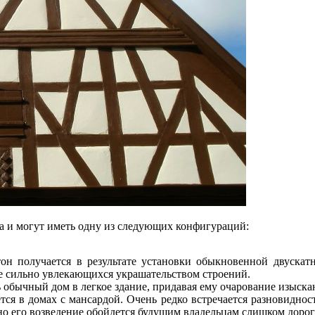
а и могут иметь одну из следующих конфигураций:
н получается в результате установки обыкновенной двускат
е сильно увлекающихся украшательством строений.
 обычный дом в легкое здание, придавая ему очарование изыска
ся в домах с мансардой. Очень редко встречается разновидност
но его возведение обойдется будущим владельцам слишком дорог