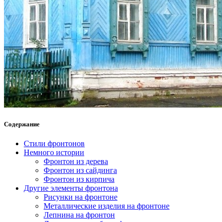
Содержание
Стили фронтонов
Немного истории
Фронтон из дерева
Фронтон из сайдинга
Фронтон из кирпича
Другие элементы фронтона
Рисунки на фронтоне
Металлические изделия на фронтоне
Лепнина на фронтон