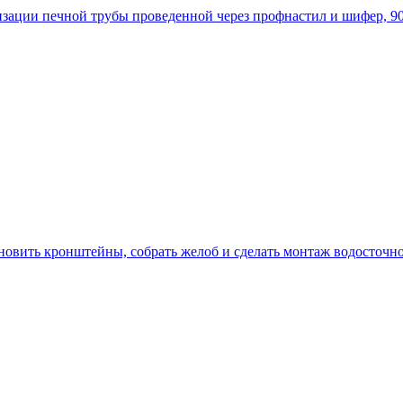
тизации печной трубы проведенной через профнастил и шифер, 9
новить кронштейны, собрать желоб и сделать монтаж водосточн