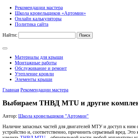
Рекомендации мастера
Школа кровельщиков «Артомин»
Онлайн калькуляторы
Политика сайта
Найти:
Материалы для крыши
Монтажные работы
Обслуживание и ремонт
Утепление кровли
Элементы крыши
Главная
Рекомендации мастера
Выбираем ТНВД MTU и другие компл
Автор:
Школа кровельщиков "Артомин"
Наличие запасных частей для двигателей МТУ и доступ к ним о
устройство и, соответственно, причинить серьезный вред. Это 
уделить
ТНВД MTU
– обязательной части любой аппаратуры из