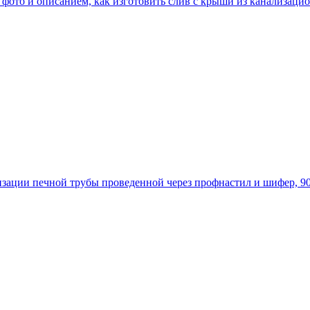
 фото и описанием, как изготовить слив с крыши из канализаци
тизации печной трубы проведенной через профнастил и шифер, 9