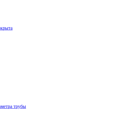
окрыта
аметра трубы