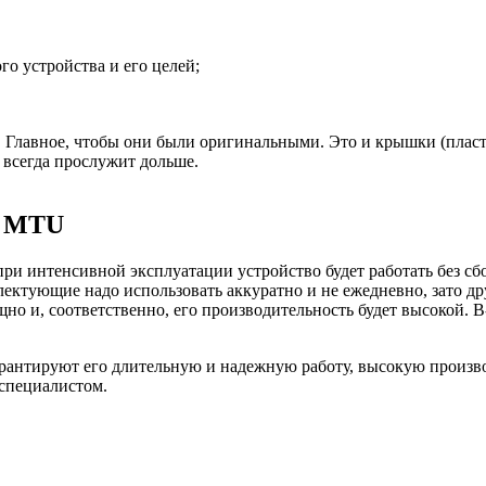
го устройства и его целей;
лавное, чтобы они были оригинальными. Это и крышки (пластик
 всегда прослужит дольше.
я MTU
ри интенсивной эксплуатации устройство будет работать без сбо
лектующие надо использовать аккуратно и не ежедневно, зато др
но и, соответственно, его производительность будет высокой. 
арантируют его длительную и надежную работу, высокую произво
 специалистом.