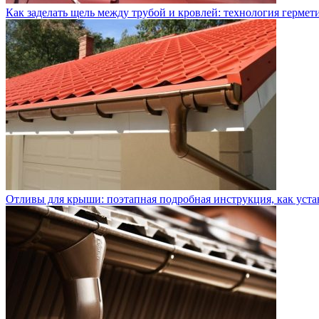
Как заделать щель между трубой и кровлей: технология герме
Отливы для крыши: поэтапная подробная инструкция, как уста