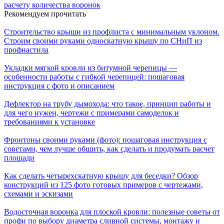
расчету количества воронок
Рекомендуем прочитать
Строительство крыши из профлиста с минимальным уклоном.
Строим своими руками односкатную крышу по СНиП из
профнастила
Укладки мягкой кровли из битумной черепицы —
особенности работы с гибкой черепицей: пошаговая
инструкция с фото и описанием
Дефлектор на трубу дымохода: что такое, принцип работы и
для чего нужен, чертежи с примерами самоделок и
требованиями к установке
Фронтоны своими руками (фото): пошаговая инструкция с
советами, чем лучше обшить, как сделать и продумать расчет
площади
Как сделать четырехскатную крышу для беседки? Обзор
конструкций из 125 фото готовых примеров с чертежами,
схемами и эскизами
Водосточная воронка для плоской кровли: полезные советы от
профи по выбору диаметра сливной системы, монтажу и