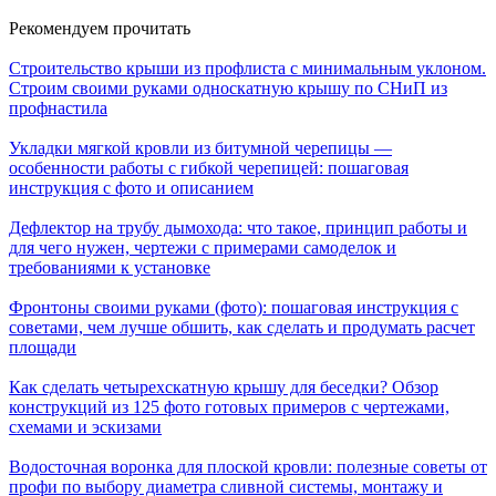
Рекомендуем прочитать
Строительство крыши из профлиста с минимальным уклоном.
Строим своими руками односкатную крышу по СНиП из
профнастила
Укладки мягкой кровли из битумной черепицы —
особенности работы с гибкой черепицей: пошаговая
инструкция с фото и описанием
Дефлектор на трубу дымохода: что такое, принцип работы и
для чего нужен, чертежи с примерами самоделок и
требованиями к установке
Фронтоны своими руками (фото): пошаговая инструкция с
советами, чем лучше обшить, как сделать и продумать расчет
площади
Как сделать четырехскатную крышу для беседки? Обзор
конструкций из 125 фото готовых примеров с чертежами,
схемами и эскизами
Водосточная воронка для плоской кровли: полезные советы от
профи по выбору диаметра сливной системы, монтажу и